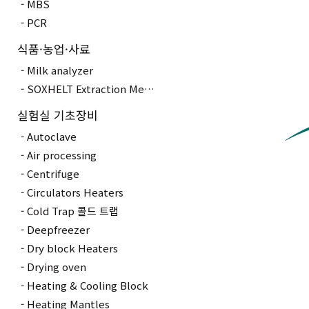
MBS
PCR
식품·농업·사료
Milk analyzer
SOXHELT Extraction Method
실험실 기초장비
Autoclave
Air processing
Centrifuge
Circulators Heaters
Cold Trap 콜드 트랩
Deepfreezer
Dry block Heaters
Drying oven
Heating & Cooling Block
Heating Mantles