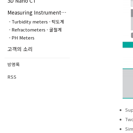
3D Nano CT
Measuring Instruments - 측정장..
Turbidity meters - 탁도계
Refractometers - 굴절계
PH Meters
고객의 소리
방명록
RSS
Sup
Two
Sim