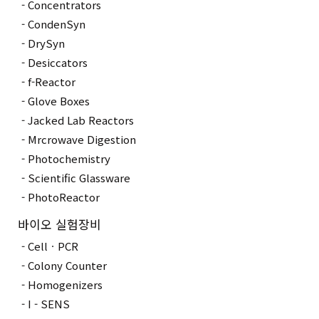
Concentrators
CondenSyn
DrySyn
Desiccators
f-Reactor
Glove Boxes
Jacked Lab Reactors
Mrcrowave Digestion
Photochemistry
Scientific Glassware
PhotoReactor
바이오 실험장비
CellㆍPCR
Colony Counter
Homogenizers
I - SENS