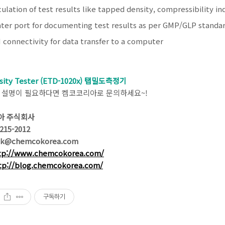
culation of test results like tapped density, compressibility i
nter port for documenting test results as per GMP/GLP standa
 connectivity for data transfer to a computer
sity Tester (ETD-1020x) 탭밀도측정기
 설명이 필요하다면 켐코코리아로 문의하세요~!
아 주식회사
-215-2012
 ck@chemcokorea.com
tp://www.chemcokorea.com/
tp://blog.chemcokorea.com/
구독하기