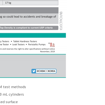
TM test methods
0 mL cylinders
ked surface