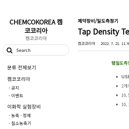
CHEMCOKOREA 켐
제약장비/밀도측정기
코코리아
Tap Density 
켐코코리아
켐코코리아
2022. 7. 21. 11:
탭밀도측
분류 전체보기
US
켐코코리아
2개의
공지
10,
이벤트
10,
이화학 실험장비
농축 · 정제
질소농축기