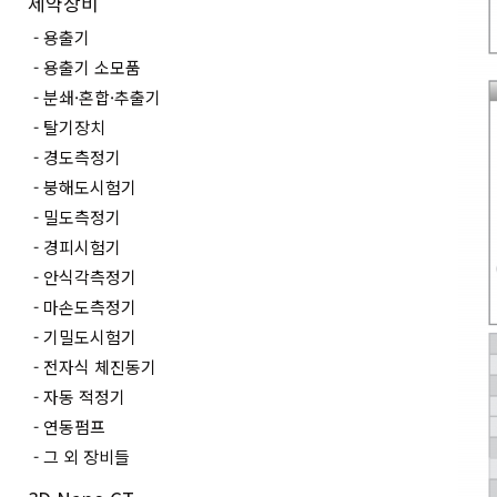
제약장비
용출기
용출기 소모품
분쇄·혼합·추출기
탈기장치
경도측정기
붕해도시험기
밀도측정기
경피시험기
안식각측정기
마손도측정기
기밀도시험기
전자식 체진동기
자동 적정기
연동펌프
그 외 장비들