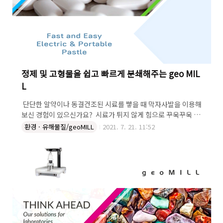
정제 및 고형물을 쉽고 빠르게 분쇄해주는 geo MIL
L
​ 단단한 알약이나 동결건조된 시료를 빻을 때 막자사발을 이용해
보신 경험이 있으신가요? ​ 시료가 튀지 않게 힘으로 꾸욱꾸욱 눌
러가면서 오랜시간동안 작업하셨을 텐데요... 이 작업은 전처리
환경 · 유해물질/geoMILL
2021. 7. 21. 11:52
과정 중에서 가장 힘든 작업중 하나일겁니다ㅠㅠ ​ 한숨부터 나오
는 막자사발과의 악연을 끊어줄 아이템을 소개합니다. ​ ​ ​ ​ g e o
M I L L Electric & Portable Pastle ​ ​ ​ ​ 묵직하고 강력한 전기
모터가 시료를 곱게 milling! 탑재된 리튬 배터리로 작업공간의
제약 NO! 막자사발로 갈기 어려운 정제, 광물, FTIR 시료, 셀룰
로오스도 한번에! ​ ​ 더이상 정제 균질성 분석이 무섭지 않다! 더
이상 분광분석 펠렛이 무섭지 않다! 더이상 동결건조 시료가 무
섭지 않다! 더이상 ..