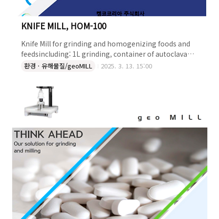
KNIFE MILL, HOM-100
Knife Mill for grinding and homogenizing foods and
feedsincluding: 1L grinding, container of autoclavable
plastic, standard lid and knife of stainless steel.Feed
환경 · 유해물질/geoMILL
2025. 3. 13. 15:00
material: soft, medium-hard, elastic, containing
water / fat / oil, dry, fibrousApplication: Size
reduction, homogenization and mixingMaterial feed
size: 10-40mmSpeed: 2000-10,000rpmFinal fineness:
Number of blade: 2Time: Digital, 1s-3m..