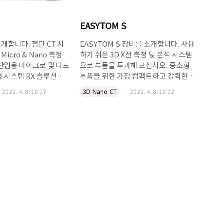
EASYTOM S
소개합니다. 첨단 CT 시
EASYTOM S 장비를 소개합니다. 사용
y Micro & Nano 측정
하기 쉬운 3D X선 측정 및 분석 시스템
산업용 마이크로 및 나노
으로 부품을 투과해 보십시오. 중소형
 시스템 RX 솔루션
부품을 위한 가장 컴팩트하고 강력한
재료 연구에서 R&D, 품질
CT 시스템 RX 솔루션 EasyTom S는 단
3D Nano CT
2022. 4. 8. 10:17
2022. 4. 8. 10:02
분야의 산업용 애플리케이
한 번의 스캔으로 새로운 수준의 이미지
가장 까다로운 3D 애
품질, 사용 편의성, 궁극적으로 정확한
리하도록 설계된 강력
측정 및 검사 작업을 제공합니다. 혁신
니다. 스캔 볼륨은 크지
적인 사내 X선 소프트웨어는 안전하고
작기 때문에 최대 직경
표준화된 고성능 워크플로를 지원하여
530mm의 대형 부품 또
모든 종류의 부품을 스캔할 수 있습니
고해상도로 시각화, 측정
다. EasyTom S를 사용하면 한 번의 간
습니다 . 고해상도 마이
단한 스캔으로 내부/외부 구조, 결함, 다
선 컴퓨터 단층 촬영 결합
공성 등 부품을 통해 볼 수 있습니다. 모
의 궁극의 해상도와 다양한
든 샘플을 시각화, 측정 및 분석할 수 있
기 선택을 통해
습니다. 혁신에 힘입어 EasyTom S는
낮은 에너지에서도 고품질
당사 전문가 팀이 내부적으로 개발한 지