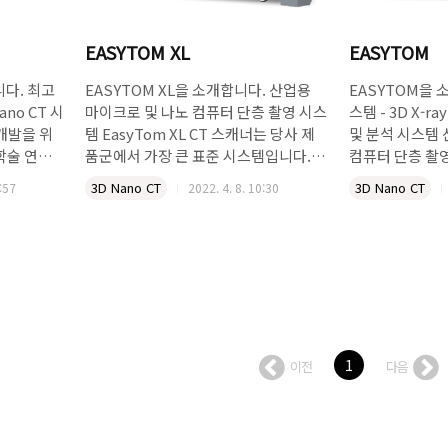
EASYTOM XL
EASYTOM
니다. 최고
EASYTOM XL을 소개합니다. 산업용
EASYTOM을 
ano CT 시
마이크로 및 나노 컴퓨터 단층 촬영 시스
스템 - 3D X-ra
 개발을 위
템 EasyTom XL CT 스캐너는 당사 제
및 분석 시스템 
 학술 연구
품군에서 가장 큰 표준 시스템입니다.
컴퓨터 단층 촬영
에 이상적
큰 스캐닝 볼륨은 매우 큰 물체의 비교할
EasyTom은 
3D Nano CT
3D Nano CT
:57
2022. 4. 8. 10:30
입니다. 시
수 없는 검사를 허용합니다. 이 강력한
보증 및 생산 
에서 호스팅
CT 시스템은 재료 연구에서 R&D, 품질
션에 이르기까지 
트 요구 사항
보증 및 생산의 산업 응용 분야에 이르기
플리케이션을 처
 시스템 전
까지 가장 까다로운 3D 응용 프로그램
한 CT 시스템입
적인 현장
을 처리하도록 설계되었습니다. 이 매우
만 설치 공간이 
 쉽게 액
큰 스캔 볼륨으로 이제 최대 직경
320mm, 높이 
한 개방형
600mm, 높이 720mm의 고해상도 대
는 어셈블리를 
&D, 품질
형 구성 요소 또는 어셈블리로 시각화,
및 분석할 수 있
1
이전
다음
 이르기까지
측정 및 분석할 수 있습니다. 고출력 마
크로 및 나노 X
를 완벽하
이크로 및 고해상도 나노 X선관 결합
최저 0.4 µm
. 유연한
EasyTom XL은 고출력 및 고해상도 X
발생기 및 검출
 시스템은 샘
선 소스(나노 포커스 160kV 및 마이크
EasyTom은 