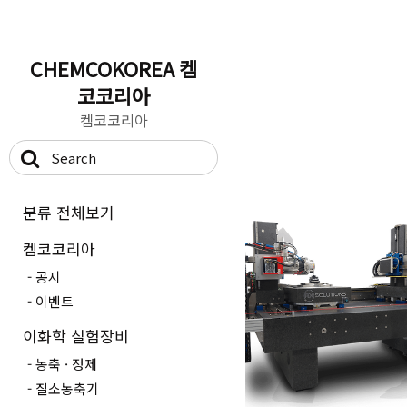
CHEMCOKOREA 켐
코코리아
켐코코리아
분류 전체보기
켐코코리아
공지
이벤트
이화학 실험장비
농축 · 정제
질소농축기