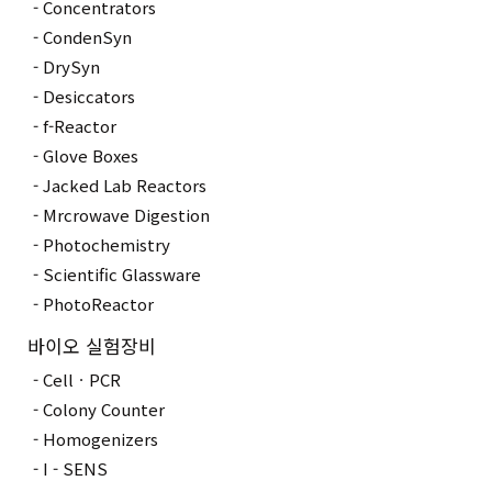
Concentrators
CondenSyn
DrySyn
Desiccators
f-Reactor
Glove Boxes
Jacked Lab Reactors
Mrcrowave Digestion
Photochemistry
Scientific Glassware
PhotoReactor
바이오 실험장비
CellㆍPCR
Colony Counter
Homogenizers
I - SENS