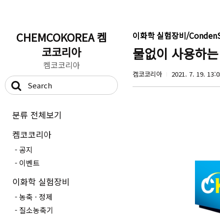
CHEMCOKOREA 켐
이화학 실험장비/CondenS
코코리아
물없이 사용하는 
켐코코리아
켐코코리아
2021. 7. 19. 13:
분류 전체보기
켐코코리아
공지
이벤트
이화학 실험장비
농축 · 정제
질소농축기