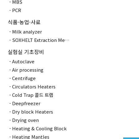
MBS
PCR
식품·농업·사료
Milk analyzer
SOXHELT Extraction Method
실험실 기초장비
Autoclave
Air processing
Centrifuge
Circulators Heaters
Cold Trap 콜드 트랩
Deepfreezer
Dry block Heaters
Drying oven
Heating & Cooling Block
Heating Mantles