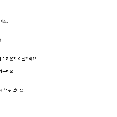
이죠.
고
나 어려운지 아실꺼에요.
척가능해요.
 할 수 있어요.