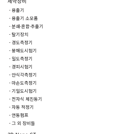
제약장비
용출기
용출기 소모품
분쇄·혼합·추출기
탈기장치
경도측정기
붕해도시험기
밀도측정기
경피시험기
안식각측정기
마손도측정기
기밀도시험기
전자식 체진동기
자동 적정기
연동펌프
그 외 장비들