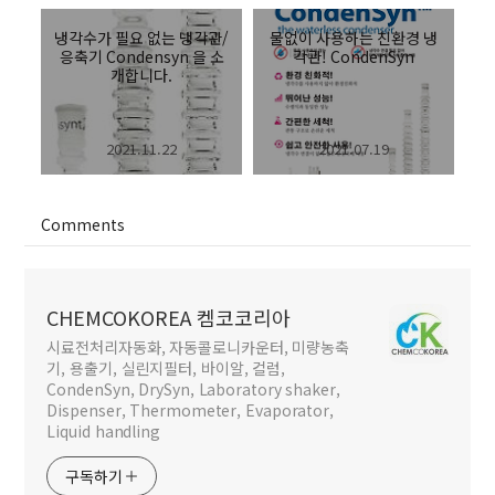
냉각수가 필요 없는 냉각관/
물없이 사용하는 친환경 냉
응축기 Condensyn 을 소
각관! CondenSyn
개합니다.
2021.11.22
2021.07.19
Comments
CHEMCOKOREA 켐코코리아
시료전처리자동화, 자동콜로니카운터, 미량농축
기, 용출기, 실린지필터, 바이알, 컬럼,
CondenSyn, DrySyn, Laboratory shaker,
Dispenser, Thermometer, Evaporator,
Liquid handling
구독하기